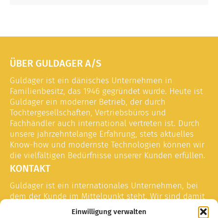
ÜBER GULDAGER A/S
Guldager ist ein dänisches Unternehmen in
Familienbesitz, das 1946 gegründet wurde. Heute ist
Guldager ein moderner Betrieb, der durch
Tochtergesellschaften, Vertriebsbüros und
Fachhändler auch international vertreten ist. Durch
unsere jahrzehntelange Erfahrung, stets aktuelles
Know-how und modernste Technologien können wir
die vielfältigen Bedürfnisse unserer Kunden erfüllen.
KONTAKT
Guldager ist ein internationales Unternehmen, bei
dem der Kunde im Mittelpunkt steht. Wir sind damit
vertraut, unsere Kunden weltweit mit Service und
Einwilligung verwalten
Support zu versorgen. Nehmen Sie gern mit einem