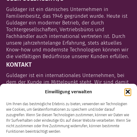
Guldager ist ein dänisches Unternehmen in
Familienbesitz, das 1946 gegründet wurde. Heute ist
Guldager ein moderner Betrieb, der durch
Tochtergesellschaften, Vertriebsbüros und
Fachhändler auch international vertreten ist. Durch
unsere jahrzehntelange Erfahrung, stets aktuelles
Know-how und modernste Technologien können wir
die vielfältigen Bedürfnisse unserer Kunden erfüllen.
KONTAKT
Guldager ist ein internationales Unternehmen, bei
dem der Kunde im Mittelpunkt steht. Wir sind damit
vertraut, unsere Kunden weltweit mit Service und
Einwilligung verwalten
Support zu versorgen. Nehmen Sie gern mit einem
unserer Teammitglieder Kontakt auf. Wir freuen uns,
Um Ihnen das bestmögliche Erlebnis zu bieten, verwenden wir Technologien
von Ihnen zu hören.
wie Cookies, um Geräteinformationen zu speichern und/oder darauf
zuzugreifen. Wenn Sie diesen Technologien zustimmen, können wir Daten wie
Einzelheiten >
Ihr Surfverhalten oder eindeutige IDs auf dieser Website verarbeiten. Wenn Sie
nicht zustimmen oder Ihre Zustimmung widerrufen, können bestimmte
Funktionen beeinträchtigt werden.