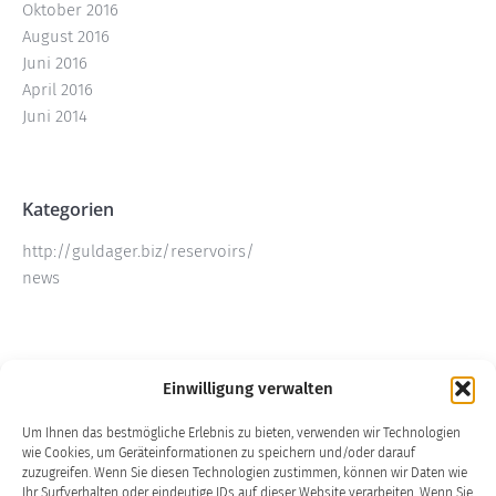
Oktober 2016
August 2016
Juni 2016
April 2016
Juni 2014
Kategorien
http://guldager.biz/reservoirs/
news
Meta
Einwilligung verwalten
Anmelden
Um Ihnen das bestmögliche Erlebnis zu bieten, verwenden wir Technologien
Eintrags-Feed
wie Cookies, um Geräteinformationen zu speichern und/oder darauf
Kommentar-Feed
zuzugreifen. Wenn Sie diesen Technologien zustimmen, können wir Daten wie
WordPress.org
Ihr Surfverhalten oder eindeutige IDs auf dieser Website verarbeiten. Wenn Sie